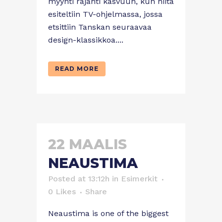
myynti räjähti kasvuun, kun niitä
esiteltiin TV-ohjelmassa, jossa
etsittiin Tanskan seuraavaa
design-klassikkoa....
READ MORE
22 MAALIS
NEAUSTIMA
Posted at 13:12h
in
Esimerkit
0
Likes
Share
Neaustima is one of the biggest