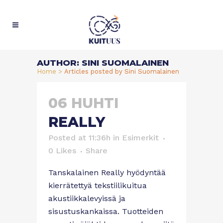
AUTHOR: SINI SUOMALAINEN
Home
>
Articles posted by Sini Suomalainen
06 HUHTI
REALLY
Posted at 11:36h
in
Esimerkit
0
Likes
Share
Tanskalainen Really hyödyntää
kierrätettyä tekstiilikuitua
akustiikkalevyissä ja
sisustuskankaissa. Tuotteiden