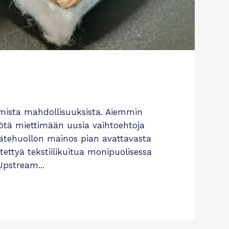
omista mahdollisuuksista. Aiemmin
yötä miettimään uusia vaihtoehtoja
 jätehuollon mainos pian avattavasta
ätettyä tekstiilikuitua monipuolisessa
pstream...