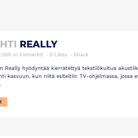
HTI
REALLY
1:36h
in
Esimerkit
0
Likes
Share
 Really hyödyntää kierrätettyä tekstiilikuitua akustii
hti kasvuun, kun niitä esiteltiin TV-ohjelmassa, jossa 
.
E