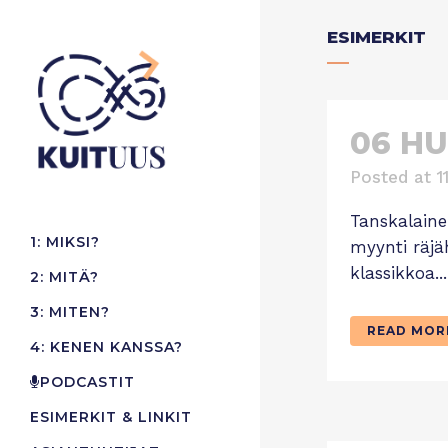
ESIMERKIT
06 HU
Posted at 1
Tanskalainen
1: MIKSI?
myynti räjä
klassikkoa...
2: MITÄ?
3: MITEN?
READ MOR
4: KENEN KANSSA?
PODCASTIT
ESIMERKIT & LINKIT