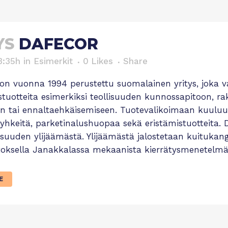
YS
DAFECOR
3:35h
in
Esimerkit
0
Likes
Share
on vuonna 1994 perustettu suomalainen yritys, joka val
tuotteita esimerkiksi teollisuuden kunnossapitoon, 
n tai ennaltaehkäisemiseen. Tuotevalikoimaan kuuluu
yyhkeitä, parketinalushuopaa sekä eristämistuotteita. 
ollisuuden ylijäämästä. Ylijäämästä jalostetaan kuituka
toksella Janakkalassa mekaanista kierrätysmenetelmä
E