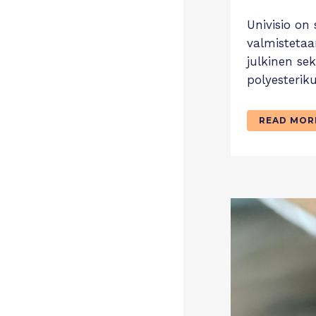
Univisio on 
valmistetaa
julkinen sek
polyesteriku
READ MOR