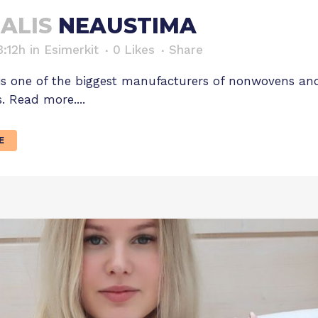
ALIS
NEAUSTIMA
3:12h
in
Esimerkit
0
Likes
Share
s one of the biggest manufacturers of nonwovens and re
s. Read more....
E