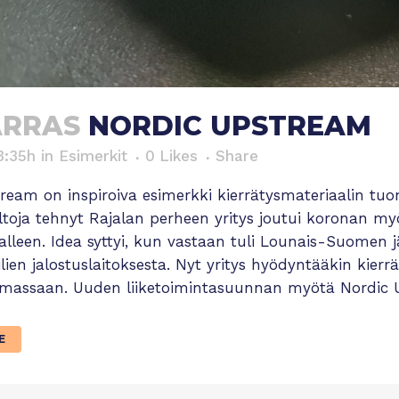
ARRAS
NORDIC UPSTREAM
3:35h
in
Esimerkit
0
Likes
Share
ream on inspiroiva esimerkki kierrätysmateriaalin tu
ltoja tehnyt Rajalan perheen yritys joutui koronan m
nalleen. Idea syttyi, kun vastaan tuli Lounais-Suomen
ilien jalostuslaitoksesta. Nyt yritys hyödyntääkin kierr
imassaan. Uuden liiketoimintasuunnan myötä Nordic U
E