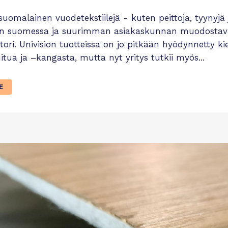
suomalainen vuodetekstiilejä - kuten peittoja, tyynyjä 
n suomessa ja suurimman asiakaskunnan muodostavat er
tori. Univision tuotteissa on jo pitkään hyödynnetty ki
itua ja –kangasta, mutta nyt yritys tutkii myös...
E