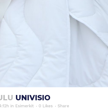
ULU
UNIVISIO
4:12h
in
Esimerkit
0
Likes
Share