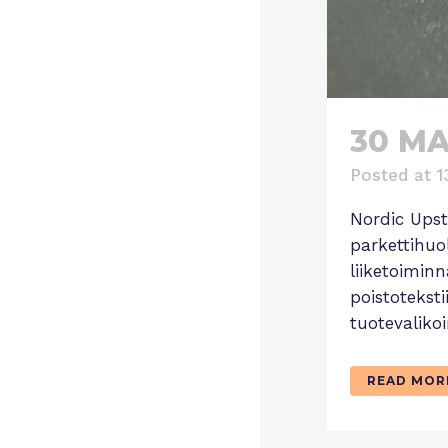
30 M
Posted at 1
Nordic Upst
parkettihuo
liiketoimin
poistoteksti
tuotevaliko
READ MOR