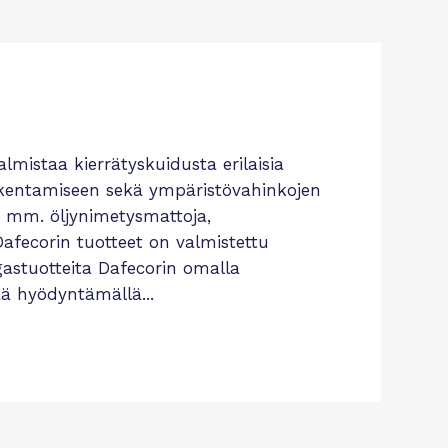
mistaa kierrätyskuidusta erilaisia
rakentamiseen sekä ympäristövahinkojen
 mm. öljynimetysmattoja,
Dafecorin tuotteet on valmistettu
ngastuotteita Dafecorin omalla
ä hyödyntämällä...